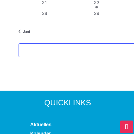
0
1
21
22
Veranstaltungen
Veranstaltung
0
0
28
29
Veranstaltungen
Veranstaltungen
Juni
QUICKLINKS
Aktuelles
Kalender