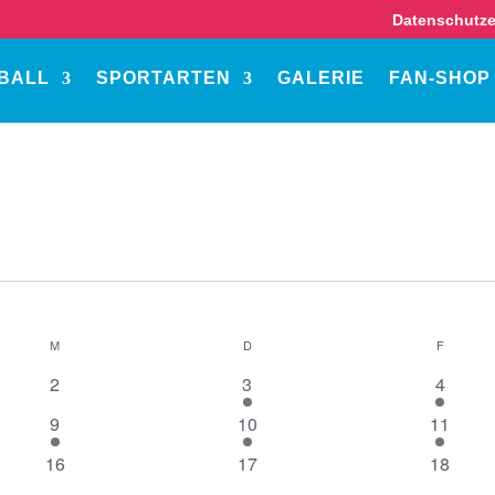
Datenschutze
BALL
SPORTARTEN
GALERIE
FAN-SHOP
M
MITTWOCH
D
DONNERSTAG
F
FREITA
0
2
1
2
3
4
Veranstaltungen
Veranstaltungen
Veranst
2
1
1
9
10
11
Veranstaltungen
Veranstaltung
Veranst
0
0
0
16
17
18
Veranstaltungen
Veranstaltungen
Veranst