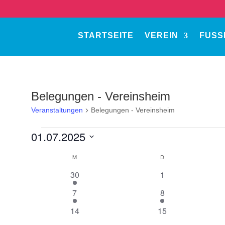
STARTSEITE
VEREIN
FUSS
Belegungen - Vereinsheim
Veranstaltungen
Belegungen - Vereinsheim
Veranstaltungen
01.07.2025
Datum
Kalender
M
MONTAG
D
DIENSTAG
wählen.
von
1
0
30
1
Veranstaltungen
Veranstaltung
Veranstaltungen
2
1
7
8
Veranstaltungen
Veranstaltung
0
0
14
15
Veranstaltungen
Veranstaltungen