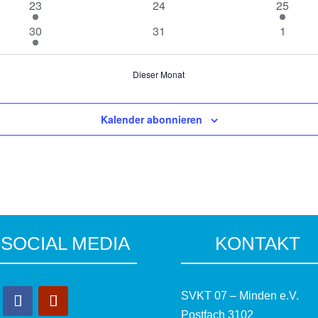
1
0
1
23
24
25
Veranstaltung
Veranstaltungen
Veranst
1
0
0
30
31
1
Veranstaltung
Veranstaltungen
Veranst
Dieser Monat
Kalender abonnieren
SOCIAL MEDIA
KONTAKT
SVKT 07 – Minden e.V.
Postfach 3102