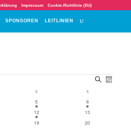
rklärung
Impressum
Cookie-Richtlinie (EU)
SPONSOREN
LEITLINIEN
Veranstalt
Veranst
Suche
Monat
Ansicht
Suche
Navigat
G
S
SAMSTAG
S
SONNTAG
und
Ansichten,
1
1
5
6
Navigation
altung
Veranstaltung
Veranstaltung
1
0
12
13
altung
Veranstaltung
Veranstaltungen
0
0
19
20
altungen
Veranstaltungen
Veranstaltungen