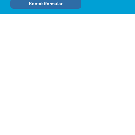
Kontaktformular
RECHTLICHES
Datenschutzerklärung
Impressum
Cookie-Richtlinie (EU)