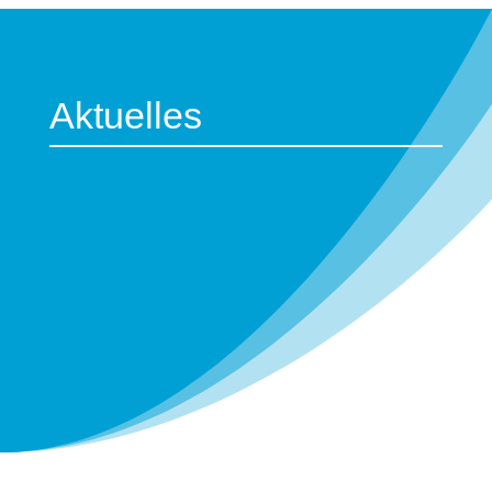
Aktuelles
Traditionell feiern unsere Mannschaften am
letzten Spieltag gemeinsam den
Saisonabschluss. Zunächst spielen unsere
2.Herren um 13:00 Uhr gegen SVBH,
anschließend um...