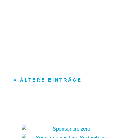
Dieter Böttger (Ehrenvorsitzender), Jan
Horstmann (1.Vorsitzender), Rudi Wrede
(Ehrenmitglied)
« ÄLTERE EINTRÄGE