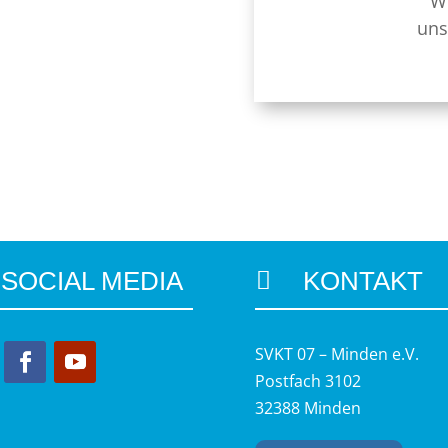
We
uns
SOCIAL MEDIA
KONTAKT

SVKT 07 – Minden e.V.
Postfach 3102
32388 Minden