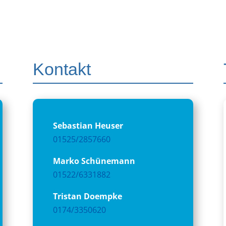
Kontakt
Sebastian Heuser
01525/2857660
Marko Schünemann
01522/6331882
Tristan Doempke
0174/3350620