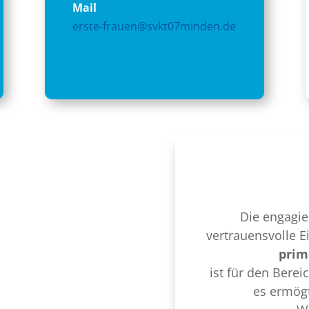
Mail
erste-frauen@svkt07minden.de
Die engagie
vertrauensvolle 
prim
ist für den Bere
es ermögt