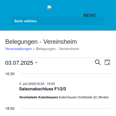
Seite wählen
Belegungen - Vereinsheim
Veranstaltungen
Belegungen - Vereinsheim
Veranstaltungen
Veranst
Ver
03.07.2025
Suche
Tag
Ans
für
Suche
Datum
Nav
3.
16:30
und
wählen.
Juli
Ansicht
3. Juli 2025|16:30
-
19:00
2025
Navigat
Saisonabschluss F1/2/3
Vereinsheim Kutenhausen
Kutenhauser Dorfstraße 32, Minden
18:00