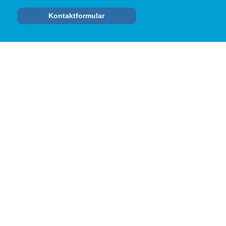
Kontaktformular
RECHTLICHES
Datenschutzerklärung
Impressum
Cookie-Richtlinie (EU)