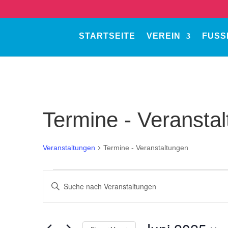
STARTSEITE
VEREIN
FUSS
Termine - Veransta
Veranstaltungen
Termine - Veranstaltungen
Veranstaltungen
Veranstaltungen
Bitte
Suche
Schlüsselwort
und
eingeben.
Ansichten,
Suche