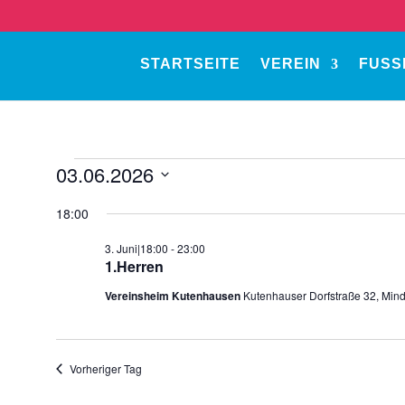
STARTSEITE
VEREIN
FUSS
Veranstaltungen
03.06.2026
für
Datum
18:00
3.
wählen.
Juni
3. Juni|18:00
-
23:00
1.Herren
2026
Vereinsheim Kutenhausen
Kutenhauser Dorfstraße 32, Min
Vorheriger Tag