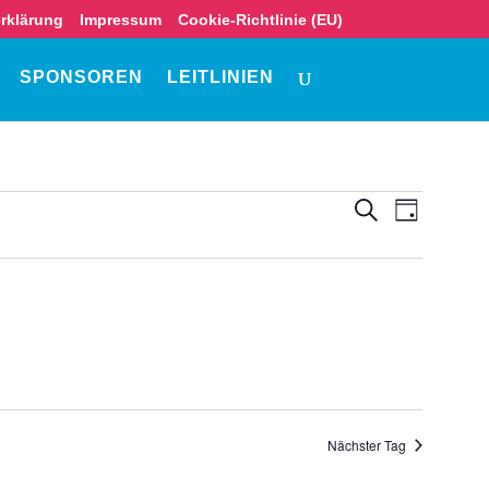
rklärung
Impressum
Cookie-Richtlinie (EU)
SPONSOREN
LEITLINIEN
Veranstalt
Veranst
Suche
Tag
Ansicht
Suche
Navigat
und
Ansichten,
Navigation
Nächster Tag