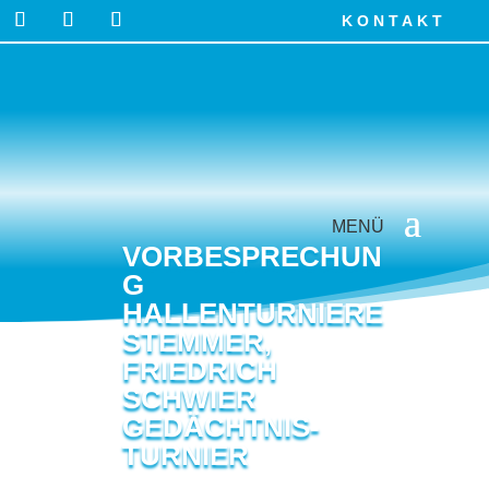
KONTAKT
VORBESPRECHUN
G
HALLENTURNIERE
STEMMER,
FRIEDRICH
SCHWIER
GEDÄCHTNIS-
TURNIER