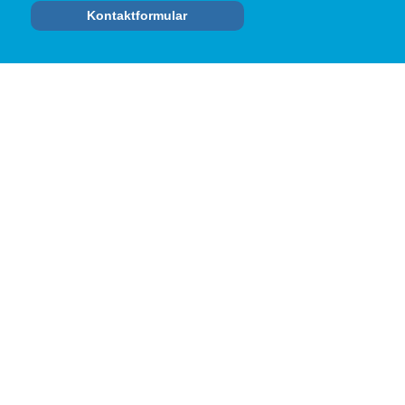
Kontaktformular
RECHTLICHES
Datenschutzerklärung
Impressum
Cookie-Richtlinie (EU)