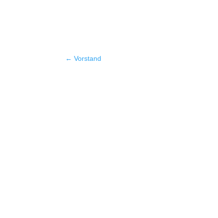
←
Vorstand
Quicklinks
Aktuelles
Kalender