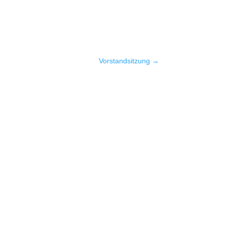
Vorstandsitzung
→
Rechtliches
Datenschutzerklärung
Impressum