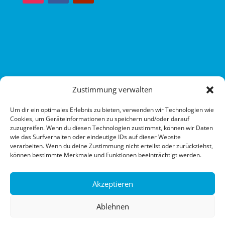

KONTAKT
Zustimmung verwalten
Um dir ein optimales Erlebnis zu bieten, verwenden wir Technologien wie
Cookies, um Geräteinformationen zu speichern und/oder darauf
SVKT 07 – Minden e.V.
zuzugreifen. Wenn du diesen Technologien zustimmst, können wir Daten
Postfach 3102
wie das Surfverhalten oder eindeutige IDs auf dieser Website
32388 Minden
verarbeiten. Wenn du deine Zustimmung nicht erteilst oder zurückziehst,
können bestimmte Merkmale und Funktionen beeinträchtigt werden.
Kontaktformular
Akzeptieren
Ablehnen