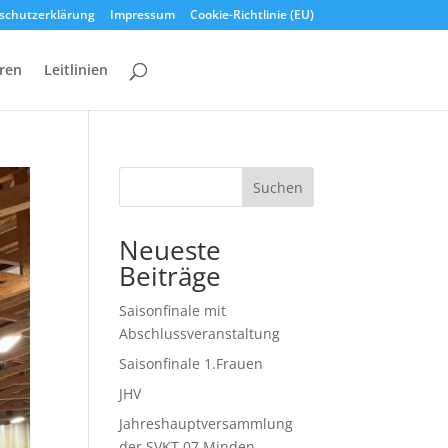
schutzerklärung
Impressum
Cookie-Richtlinie (EU)
ren
Leitlinien
Suchen
Neueste
Beiträge
Saisonfinale mit
Abschlussveranstaltung
Saisonfinale 1.Frauen
JHV
Jahreshauptversammlung
der SVKT 07 Minden