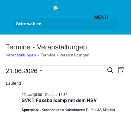
Seite wählen
Termine - Veranstaltungen
Veranstaltungen
Termine - Veranstaltungen
Veranstaltungen
Veranst
Ver
21.06.2026
Suche
Tag
Ans
für
Suche
Datum
Nav
21.
Laufend
und
wählen.
Juni
Ansicht
20. Juni|8:00
-
21. Juni|15:30
2026
Navigat
SVKT Fussballcamp mit dem HSV
Sportplatz - Kutenhausen
Kutenhauser Dorfstr.32, Minden