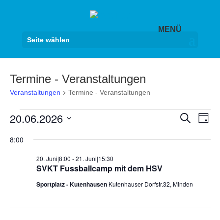
Seite wählen
Termine - Veranstaltungen
Veranstaltungen
Termine - Veranstaltungen
Veranstaltungen
Veranst
Ver
20.06.2026
Suche
Tag
Ans
für
Suche
Datum
Nav
20.
8:00
und
wählen.
Juni
Ansicht
20. Juni|8:00
-
21. Juni|15:30
2026
Navigat
SVKT Fussballcamp mit dem HSV
Sportplatz - Kutenhausen
Kutenhauser Dorfstr.32, Minden