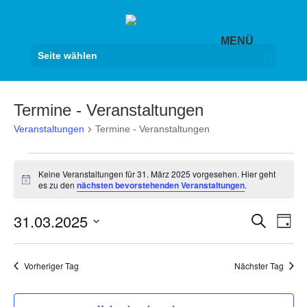
Seite wählen
Termine - Veranstaltungen
Veranstaltungen
Termine - Veranstaltungen
Veranstaltungen
Keine Veranstaltungen für 31. März 2025 vorgesehen. Hier geht
für
Hinweis
es zu den
nächsten bevorstehenden Veranstaltungen
.
31.
März
Veranst
Ver
31.03.2025
Suche
Tag
2025
Ans
Suche
Datum
Nav
und
wählen.
Vorheriger Tag
Nächster Tag
Ansicht
Navigat