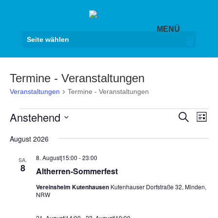
Seite wählen
Termine - Veranstaltungen
Veranstaltungen
Termine - Veranstaltungen
Veranstaltungen
Veranst
Ver
Anstehend
Suche
Liste
Ans
Suche
Datum
Nav
August 2026
und
wählen.
Ansicht
8. August|15:00
-
23:00
SA.
Navigat
8
Altherren-Sommerfest
Vereinsheim Kutenhausen
Kutenhauser Dorfstraße 32, Minden,
NRW
21. August|14:00
-
22. August|19:00