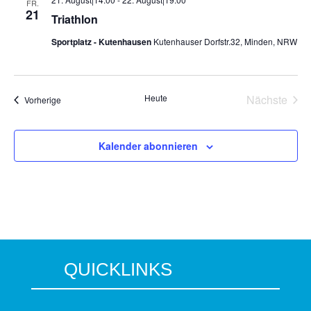
FR.
21
Triathlon
Sportplatz - Kutenhausen
Kutenhauser Dorfstr.32, Minden, NRW
Heute
Nächste
Veranstaltungen
Vorherige
Veransta
Kalender abonnieren
QUICKLINKS