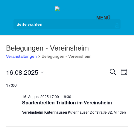
Seite wählen
Belegungen - Vereinsheim
Veranstaltungen
Belegungen - Vereinsheim
Veranstaltungen
Veranst
Ver
16.08.2025
Suche
Tag
Ans
für
Suche
Datum
Nav
16.
17:00
und
wählen.
August
Ansicht
16. August 2025|17:00
-
19:30
2025
Navigat
Spartentreffen Triathlon im Vereinsheim
Vereinsheim Kutenhausen
Kutenhauser Dorfstraße 32, Minden