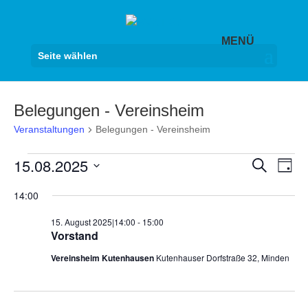
Seite wählen
Belegungen - Vereinsheim
Veranstaltungen
Belegungen - Vereinsheim
Veranstaltungen
Veranst
Ver
15.08.2025
Suche
Tag
Ans
für
Suche
Datum
Nav
15.
14:00
und
wählen.
August
Ansicht
15. August 2025|14:00
-
15:00
2025
Navigat
Vorstand
Vereinsheim Kutenhausen
Kutenhauser Dorfstraße 32, Minden