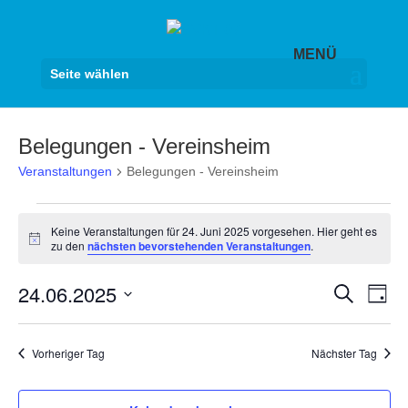
Seite wählen
Belegungen - Vereinsheim
Veranstaltungen
Belegungen - Vereinsheim
Veranstaltungen
Keine Veranstaltungen für 24. Juni 2025 vorgesehen. Hier geht es
für
Hinweis
zu den
nächsten bevorstehenden Veranstaltungen
.
24.
Juni
Veranst
Ver
24.06.2025
Suche
Tag
2025
Ans
Suche
Datum
Nav
und
wählen.
Vorheriger Tag
Nächster Tag
Ansicht
Navigat