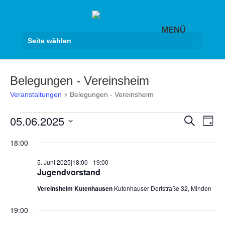
Seite wählen
Belegungen - Vereinsheim
Veranstaltungen
Belegungen - Vereinsheim
Veranstaltungen
Veranst
Ver
05.06.2025
Suche
Tag
Ans
für
Suche
Datum
Nav
5.
18:00
und
wählen.
Juni
Ansicht
5. Juni 2025|18:00
-
19:00
2025
Navigat
Jugendvorstand
Vereinsheim Kutenhausen
Kutenhauser Dorfstraße 32, Minden
19:00