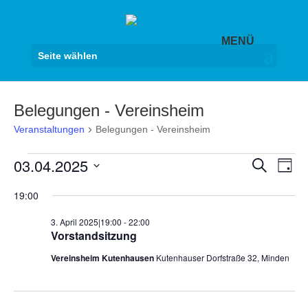
Seite wählen
Belegungen - Vereinsheim
Veranstaltungen
Belegungen - Vereinsheim
Veranstaltungen
Veranst
Ver
03.04.2025
Suche
Tag
Ans
für
Suche
Datum
Nav
3.
19:00
und
wählen.
April
Ansicht
3. April 2025|19:00
-
22:00
2025
Navigat
Vorstandsitzung
Vereinsheim Kutenhausen
Kutenhauser Dorfstraße 32, Minden